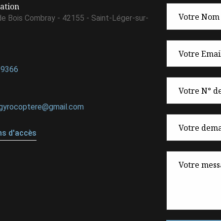
sation
e Bois Combray - 42155 - Saint-Léger-sur-
29366
.gyrocoptere@gmail.com
ns d'accès