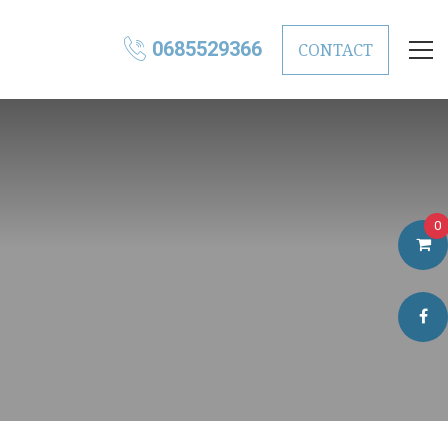
0685529366
CONTACT
0