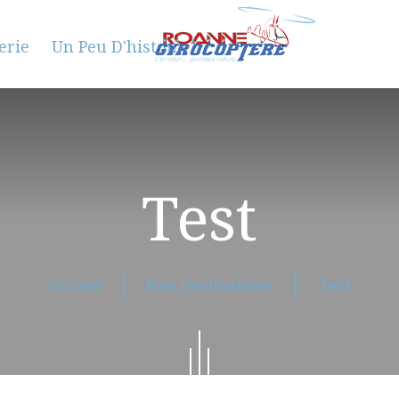
erie
Un Peu D'histoire
Test
Accueil
Nos Destinations
Test